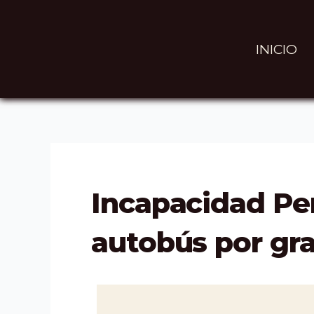
Ir
Navegación
al
de
contenido
entradas
INICIO
Incapacidad Pe
autobús por gr